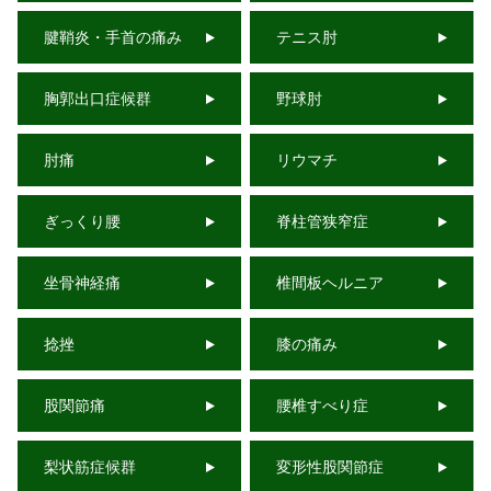
腱鞘炎・手首の痛み
テニス肘
胸郭出口症候群
野球肘
肘痛
リウマチ
ぎっくり腰
脊柱管狭窄症
坐骨神経痛
椎間板ヘルニア
捻挫
膝の痛み
股関節痛
腰椎すべり症
梨状筋症候群
変形性股関節症