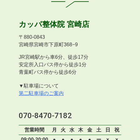
カッパ整体院
宮崎店
〒
880-0843
宮崎県宮崎市下原町368−9
JR宮崎駅から車6分、徒歩17分
安定所入口バス停から徒歩1分
青葉町バス停から徒歩6分
▼駐車場について
第二駐車場のご案内
070-8470-7182
営業時間
月
火
水
木
金
土
日
祝
09:00-20:00
●
●
●
●
●
ー
×
×