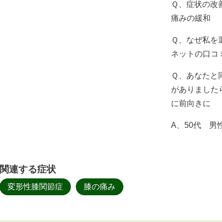
Ｑ、症状の改
痛みの緩和
Ｑ、なぜ私を
ネットの口コ
Ｑ、あなたと
がありました
に前向きに
A、50代 男
関連する症状
変形性膝関節症
膝の痛み