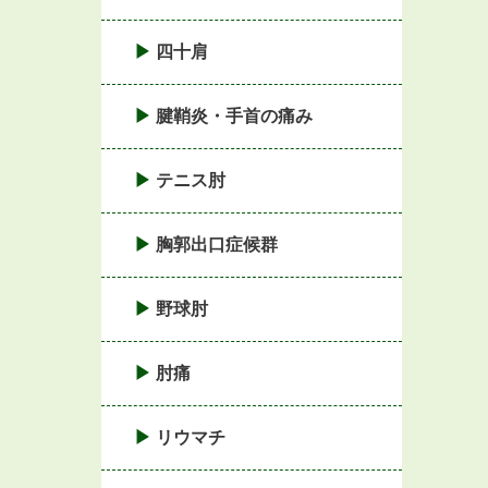
四十肩
腱鞘炎・手首の痛み
テニス肘
胸郭出口症候群
野球肘
肘痛
リウマチ