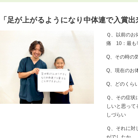
「足が上がるようになり中体連で入賞出
Ｑ、以前のお
痛 10：最も辛
Q、その時の
Q、現在のお
Q、どのくら
Ｑ、その症状
しいと思って
しづらい
Ｑ、それに対
がでしたか。