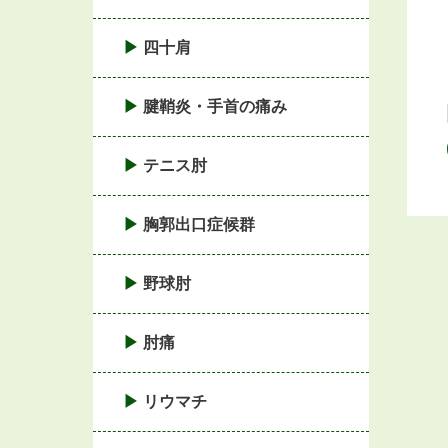
四十肩
腱鞘炎・手首の痛み
テニス肘
胸郭出口症候群
野球肘
肘痛
リウマチ