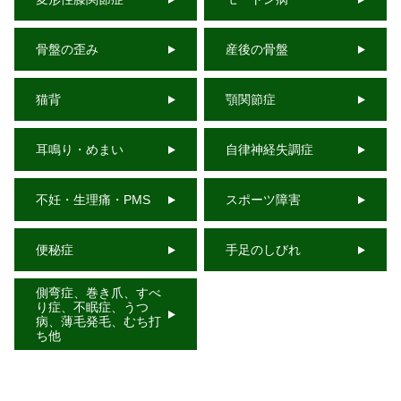
骨盤の歪み
産後の骨盤
猫背
顎関節症
耳鳴り・めまい
自律神経失調症
不妊・生理痛・PMS
スポーツ障害
便秘症
手足のしびれ
側弯症、巻き爪、すべ
り症、不眠症、うつ
病、薄毛発毛、むち打
ち他