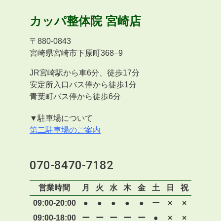
カッパ整体院
宮崎店
〒
880-0843
宮崎県宮崎市下原町368−9
JR宮崎駅から車6分、徒歩17分
安定所入口バス停から徒歩1分
青葉町バス停から徒歩6分
▼駐車場について
第二駐車場のご案内
070-8470-7182
営業時間
月
火
水
木
金
土
日
祝
09:00-20:00
●
●
●
●
●
ー
×
×
09:00-18:00
ー
ー
ー
ー
ー
●
×
×