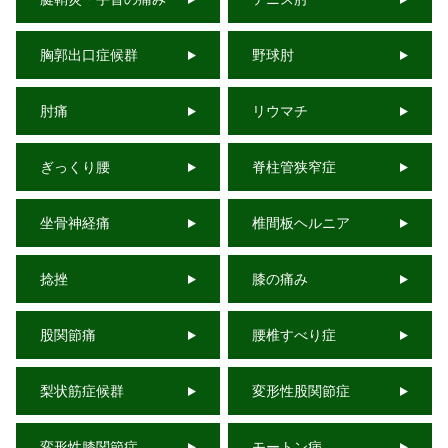
胸郭出口症候群
野球肘
肘痛
リウマチ
ぎっくり腰
脊柱管狭窄症
坐骨神経痛
椎間板ヘルニア
捻挫
膝の痛み
股関節痛
腰椎すべり症
梨状筋症候群
変形性股関節症
変形性膝関節症
モートン病