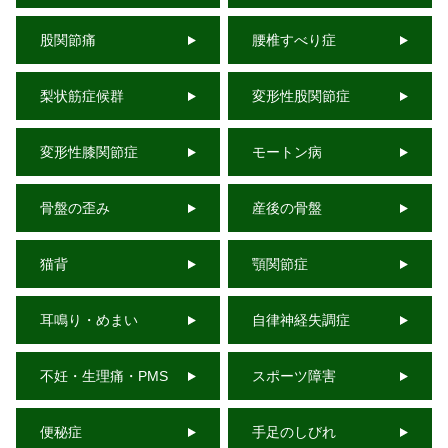
股関節痛
腰椎すべり症
梨状筋症候群
変形性股関節症
変形性膝関節症
モートン病
骨盤の歪み
産後の骨盤
猫背
顎関節症
耳鳴り・めまい
自律神経失調症
不妊・生理痛・PMS
スポーツ障害
便秘症
手足のしびれ