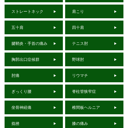
ストレートネック
肩こり
五十肩
四十肩
腱鞘炎・手首の痛み
テニス肘
胸郭出口症候群
野球肘
肘痛
リウマチ
ぎっくり腰
脊柱管狭窄症
坐骨神経痛
椎間板ヘルニア
捻挫
膝の痛み