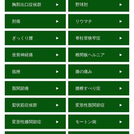
胸郭出口症候群
野球肘
肘痛
リウマチ
ぎっくり腰
脊柱管狭窄症
坐骨神経痛
椎間板ヘルニア
捻挫
膝の痛み
股関節痛
腰椎すべり症
梨状筋症候群
変形性股関節症
変形性膝関節症
モートン病