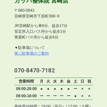
カッパ整体院
宮崎店
〒
880-0843
宮崎県宮崎市下原町368−9
JR宮崎駅から車6分、徒歩17分
安定所入口バス停から徒歩1分
青葉町バス停から徒歩6分
▼駐車場について
第二駐車場のご案内
070-8470-7182
営業時間
月
火
水
木
金
土
日
祝
09:00-20:00
●
●
●
●
●
ー
×
×
09:00-18:00
ー
ー
ー
ー
ー
●
×
×
最終受付時間：19:00（平日）/ 17:00（土曜）