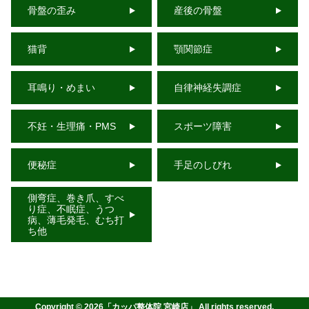
骨盤の歪み
産後の骨盤
猫背
顎関節症
耳鳴り・めまい
自律神経失調症
不妊・生理痛・PMS
スポーツ障害
便秘症
手足のしびれ
側弯症、巻き爪、すべ
り症、不眠症、うつ
病、薄毛発毛、むち打
ち他
Copyright ©
2026
「
カッパ整体院 宮崎店
」 All rights reserved.