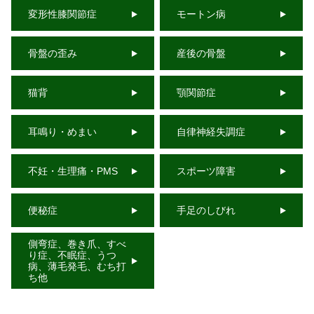
変形性膝関節症
モートン病
骨盤の歪み
産後の骨盤
猫背
顎関節症
耳鳴り・めまい
自律神経失調症
不妊・生理痛・PMS
スポーツ障害
便秘症
手足のしびれ
側弯症、巻き爪、すべ
り症、不眠症、うつ
病、薄毛発毛、むち打
ち他