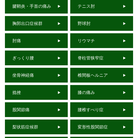
腱鞘炎・手首の痛み
テニス肘
胸郭出口症候群
野球肘
肘痛
リウマチ
ぎっくり腰
脊柱管狭窄症
坐骨神経痛
椎間板ヘルニア
捻挫
膝の痛み
股関節痛
腰椎すべり症
梨状筋症候群
変形性股関節症