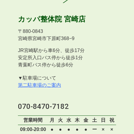
カッパ整体院
宮崎店
〒
880-0843
宮崎県宮崎市下原町368−9
JR宮崎駅から車6分、徒歩17分
安定所入口バス停から徒歩1分
青葉町バス停から徒歩6分
▼駐車場について
第二駐車場のご案内
070-8470-7182
営業時間
月
火
水
木
金
土
日
祝
09:00-20:00
●
●
●
●
●
ー
×
×