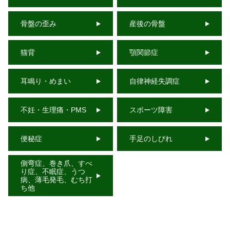
骨盤の歪み
産後の骨盤
猫背
顎関節症
耳鳴り・めまい
自律神経失調症
不妊・生理痛・PMS
スポーツ障害
便秘症
手足のしびれ
側弯症、巻き爪、すべ
り症、不眠症、うつ
病、薄毛発毛、むち打
ち他