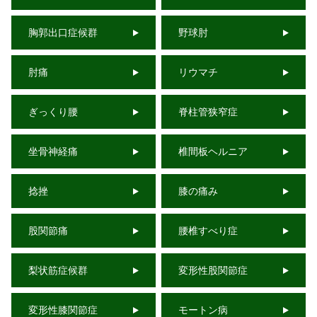
胸郭出口症候群
野球肘
肘痛
リウマチ
ぎっくり腰
脊柱管狭窄症
坐骨神経痛
椎間板ヘルニア
捻挫
膝の痛み
股関節痛
腰椎すべり症
梨状筋症候群
変形性股関節症
変形性膝関節症
モートン病