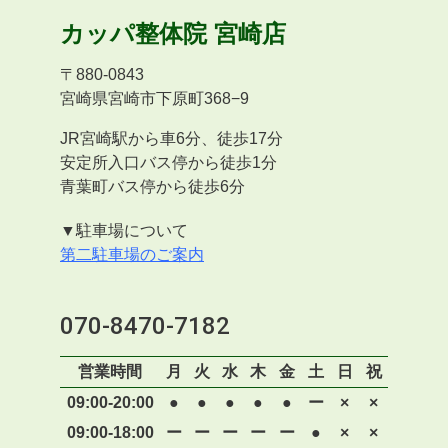
カッパ整体院
宮崎店
〒
880-0843
宮崎県宮崎市下原町368−9
JR宮崎駅から車6分、徒歩17分
安定所入口バス停から徒歩1分
青葉町バス停から徒歩6分
▼駐車場について
第二駐車場のご案内
070-8470-7182
営業時間
月
火
水
木
金
土
日
祝
09:00-20:00
●
●
●
●
●
ー
×
×
09:00-18:00
ー
ー
ー
ー
ー
●
×
×